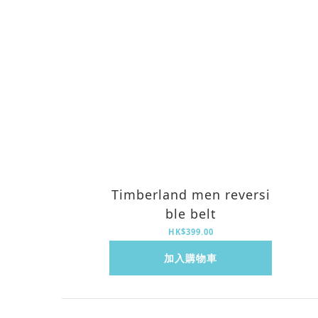
Timberland men reversi
ble belt
HK$399.00
加入購物車