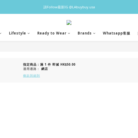
♡預訂貨品2-3星期到港，香港現貨1-3日出貨 ♡
請Follow最新IG @LAbuybuy.usa
♡預訂貨品2-3星期到港，香港現貨1-3日出貨 ♡
Lifestyle
Ready to Wear
Brands
Whatsapp客服
指定商品：滿 1 件 即減 HK$50.00
適用通路：
網店
條款與細則