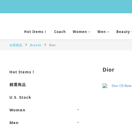
Hot Items！
Coach
Women
Men
Beauty
全部商品
Brands
Dior
Dior
Hot Items！
精選商品
U.S. Stock
Women
Men