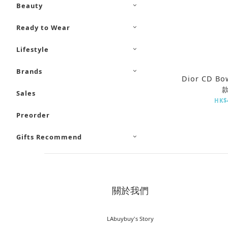
Beauty
Ready to Wear
Lifestyle
Brands
Dior CD B
Sales
HK$4
Preorder
Gifts Recommend
關於我們
LAbuybuy's Story