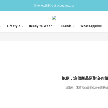
♡預訂貨品2-3星期到港，香港現貨1-3日出貨 ♡
請Follow最新IG @LAbuybuy.usa
♡預訂貨品2-3星期到港，香港現貨1-3日出貨 ♡
Lifestyle
Ready to Wear
Brands
Whatsapp客服
抱歉，這個商品類別沒有相
建議您，選擇其他分類或者使用關鍵