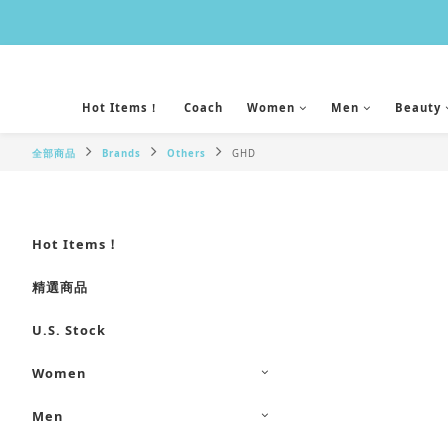
Hot Items！
Coach
Women
Men
Beauty
全部商品
Brands
Others
GHD
Hot Items！
精選商品
U.S. Stock
Women
Men