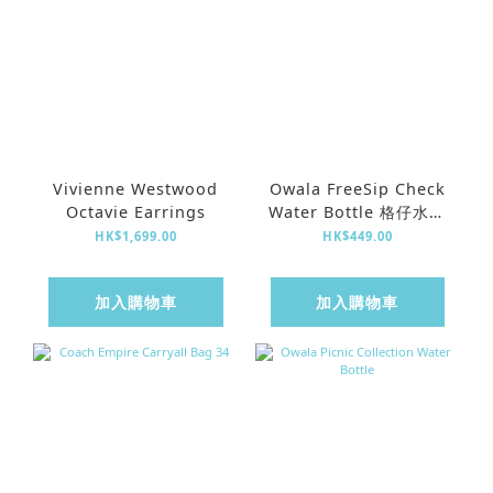
Vivienne Westwood
Owala FreeSip Check
Octavie Earrings
Water Bottle 格仔水樽
(24oz)
HK$1,699.00
HK$449.00
加入購物車
加入購物車