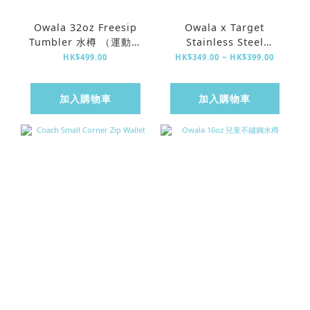
Owala 32oz Freesip
Owala x Target
Tumbler 水樽 （運動風
Stainless Steel
限定）
FreeSip Insulated
HK$499.00
HK$349.00 ~ HK$399.00
Water Bottle
加入購物車
加入購物車