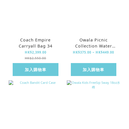
Coach Empire
Owala Picnic
Carryall Bag 34
Collection Water
Bottle
HK$2,399.00
HK$375.00 ~ HK$449.00
HK$2,550.00
加入購物車
加入購物車